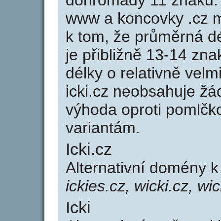
dohromady 11 znaků. 
www a koncovky .cz 
k tom, že průměrná d
je přibližně 13-14 zna
délky o relativně ve
icki.cz neobsahuje žá
výhoda oproti poml
variantám.
Icki.cz
Alternativní domény k
ickies.cz, wicki.cz, wi
Icki