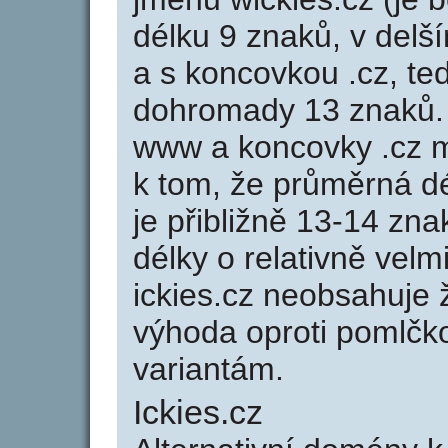
délku 9 znaků, v delší
a s koncovkou .cz, te
dohromady 13 znaků.
www a koncovky .cz 
k tom, že průměrná d
je přibližně 13-14 zna
délky o relativně ve
ickies.cz neobsahuje 
výhoda oproti poml
variantám.
Ickies.cz