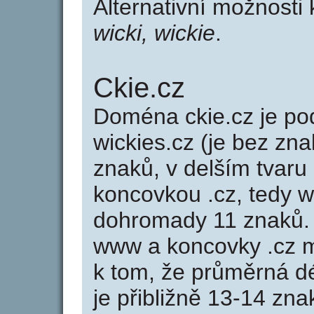
Alternativní možnosti 
wicki, wickie
.
Ckie.cz
Doména ckie.cz je 
wickies.cz (je bez zna
znaků, v delším tvaru 
koncovkou .cz, tedy 
dohromady 11 znaků.
www a koncovky .cz 
k tom, že průměrná d
je přibližně 13-14 zna