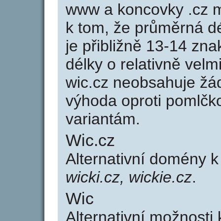
www a koncovky .cz 
k tom, že průměrná d
je přibližně 13-14 zna
délky o relativně ve
wic.cz neobsahuje žá
výhoda oproti poml
variantám.
Wic.cz
Alternativní domény 
wicki.cz, wickie.cz
.
Wic
Alternativní možnosti