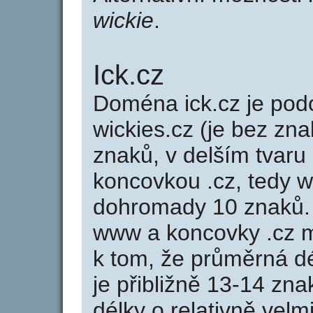
wickie
.
Ick.cz
Doména ick.cz je p
wickies.cz (je bez zna
znaků, v delším tvaru 
koncovkou .cz, tedy 
dohromady 10 znaků.
www a koncovky .cz 
k tom, že průměrná d
je přibližně 13-14 zna
délky o relativně ve