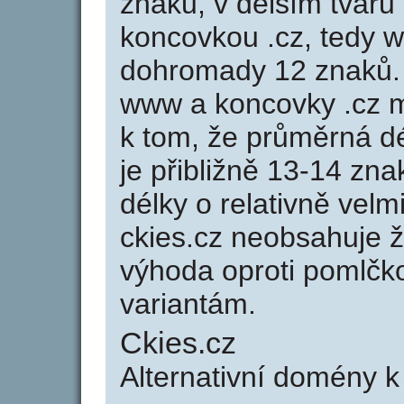
znaků, v delším tvaru 
koncovkou .cz, tedy 
dohromady 12 znaků.
www a koncovky .cz 
k tom, že průměrná d
je přibližně 13-14 zna
délky o relativně ve
ckies.cz neobsahuje 
výhoda oproti poml
variantám.
Ckies.cz
Alternativní domény 