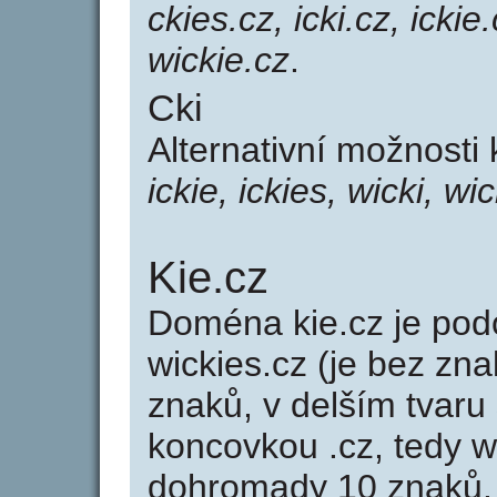
ckies.cz, icki.cz, ickie
wickie.cz
.
Cki
Alternativní možnosti 
ickie, ickies, wicki, wi
Kie.cz
Doména kie.cz je p
wickies.cz (je bez zna
znaků, v delším tvaru 
koncovkou .cz, tedy 
dohromady 10 znaků.