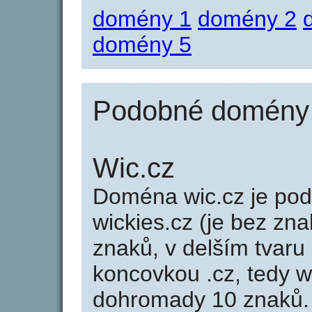
domény 1
domény 2
domény 5
Podobné domény j
Wic.cz
Doména wic.cz je p
wickies.cz (je bez zna
znaků, v delším tvaru 
koncovkou .cz, tedy 
dohromady 10 znaků.