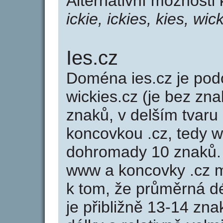
Alternativní možnosti
ickie, ickies, kies, wic
Ies.cz
Doména ies.cz je p
wickies.cz (je bez zna
znaků, v delším tvaru 
koncovkou .cz, tedy 
dohromady 10 znaků.
www a koncovky .cz 
k tom, že průměrná d
je přibližně 13-14 zna