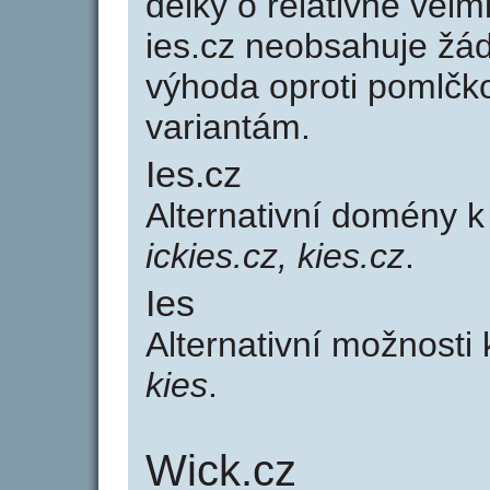
délky o relativně ve
ies.cz neobsahuje žá
výhoda oproti poml
variantám.
Ies.cz
Alternativní domény 
ickies.cz, kies.cz
.
Ies
Alternativní možnosti
kies
.
Wick.cz