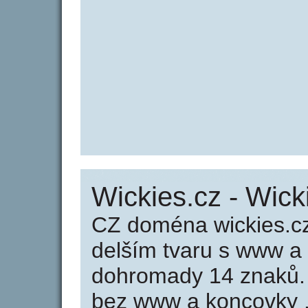
Wickies.cz - Wick
CZ doména wickies.cz
delším tvaru s www a
dohromady 14 znaků.
bez www a koncovky .