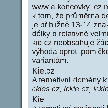
www a koncovky .cz 
k tom, že průměrná d
je přibližně 13-14 zna
délky o relativně ve
kie.cz neobsahuje žá
výhoda oproti poml
variantám.
Kie.cz
Alternativní domény 
ckies.cz, ickie.cz, icki
Kie