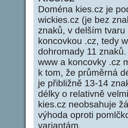
Doména kies.cz je 
wickies.cz (je bez zna
znaků, v delším tvaru 
koncovkou .cz, tedy 
dohromady 11 znaků.
www a koncovky .cz 
k tom, že průměrná d
je přibližně 13-14 zna
délky o relativně ve
kies.cz neobsahuje ž
výhoda oproti poml
variantám.