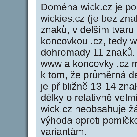
Doména wick.cz je 
wickies.cz (je bez zna
znaků, v delším tvaru 
koncovkou .cz, tedy 
dohromady 11 znaků.
www a koncovky .cz 
k tom, že průměrná d
je přibližně 13-14 zna
délky o relativně ve
wick.cz neobsahuje ž
výhoda oproti poml
variantám.