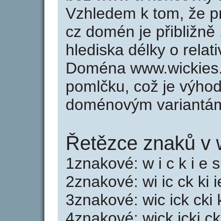
Vzhledem k tom, že p
cz domén je přibližně
hlediska délky o rela
Doména www.wickies.
pomlčku, což je výho
doménovým variantá
Řetězce znaků v 
1znakové: w i c k i e s
2znakové: wi ic ck ki i
3znakové: wic ick cki 
4znakové: wick icki ck