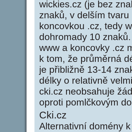
wickies.cz (je bez zna
znaků, v delším tvaru 
koncovkou .cz, tedy 
dohromady 10 znaků.
www a koncovky .cz 
k tom, že průměrná d
je přibližně 13-14 zna
délky o relativně ve
cki.cz neobsahuje žá
oproti pomlčkovým d
Cki.cz
Alternativní domény 