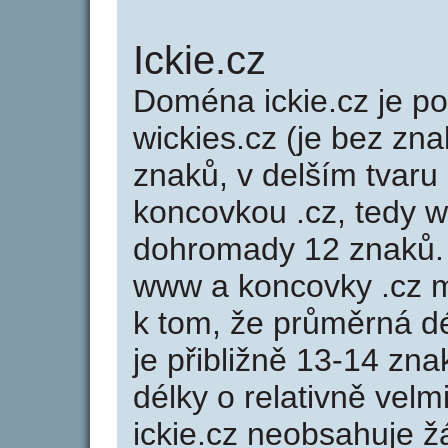
Ickie.cz
Doména ickie.cz je 
wickies.cz (je bez zna
znaků, v delším tvaru 
koncovkou .cz, tedy w
dohromady 12 znaků.
www a koncovky .cz 
k tom, že průměrná d
je přibližně 13-14 zna
délky o relativně ve
ickie.cz neobsahuje ž