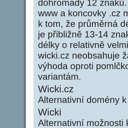
dohromady 12 znaků.
www a koncovky .cz 
k tom, že průměrná d
je přibližně 13-14 zna
délky o relativně ve
wicki.cz neobsahuje 
výhoda oproti poml
variantám.
Wicki.cz
Alternativní domény 
Wicki
Alternativní možnosti 