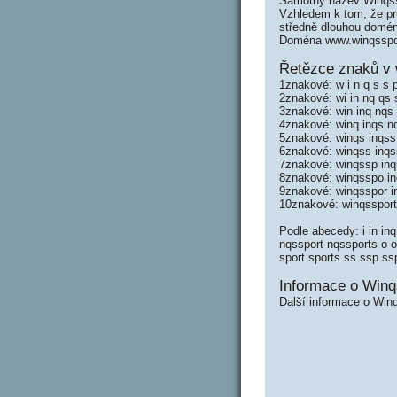
Samotný název Winqss
Vzhledem k tom, že prů
středně dlouhou domé
Doména www.winqsspor
Řetězce znaků v 
1znakové: w i n q s s p
2znakové: wi in nq qs s
3znakové: win inq nqs 
4znakové: winq inqs nq
5znakové: winqs inqss
6znakové: winqss inqs
7znakové: winqssp inq
8znakové: winqsspo in
9znakové: winqsspor i
10znakové: winqssport
Podle abecedy: i in in
nqssport nqssports o or
sport sports ss ssp ss
Informace o Winq
Další informace o Winq