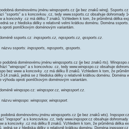
podobná doménovému jménu winqssports.cz (je bez znaků winq). Ssports.cz
rází "ssports" a s koncovkou .cz, tedy www.ssports.cz obsahuje dohromady 
 a koncovky .cz má délku 7 znaků. Vzhledem k tom, že průměrná délka ex
 jedná se z hlediska délky o relativně velmi krátkou doménu. Doména ssport
da oproti pomlčkovým doménovým variantám.
 doméně ssports.cz:
inqssports.cz, nqssports.cz, qssports.cz
.
k názvu ssports:
inqssports, nqssports, qssports
.
 podobná doménovému jménu winqssports.cz (je bez znaků rts). Winqsspo.
 frází "winqsspo" a s koncovkou .cz, tedy www.winqsspo.cz obsahuje dohrom
po bez www a koncovky .cz má délku 8 znaků. Vzhledem k tom, že průměrn
 13-14 znaků, jedná se z hlediska délky o relativně krátkou doménu. Doména
je výhoda oproti pomlčkovým doménovým variantám.
k doméně winqsspo.cz:
winqsspor.cz, winqssport.cz
.
 k názvu winqsspo:
winqsspor, winqssport
.
 podobná doménovému jménu winqssports.cz (je bez znaků wts). Inqsspor.cz
rází "inqsspor" a s koncovkou .cz, tedy www.inqsspor.cz obsahuje dohromad
ww a koncovky .cz má délku 8 znaků. Vzhledem k tom, že průměrná délka e
ků, jedná se z hlediska délky o relativně krátkou doménu. Doména inqsspor.