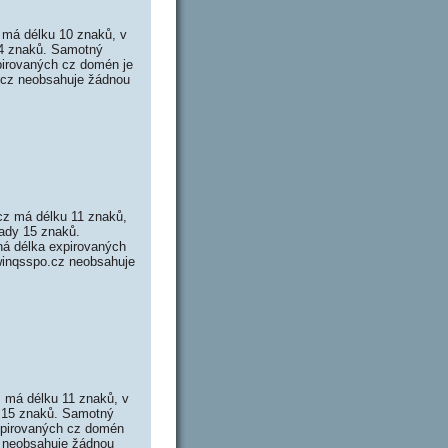
 má délku 10 znaků, v
14 znaků. Samotný
pirovaných cz domén je
s.cz neobsahuje žádnou
cz má délku 11 znaků,
ady 15 znaků.
á délka expirovaných
 winqsspo.cz neobsahuje
 má délku 11 znaků, v
y 15 znaků. Samotný
xpirovaných cz domén
cz neobsahuje žádnou