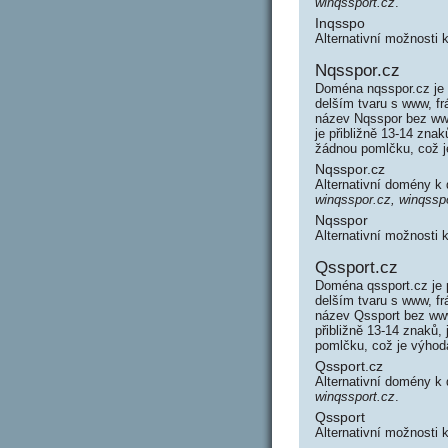
winqssport.cz
.
Inqsspo
Alternativní možnosti
Nqsspor.cz
Doména nqsspor.cz je 
delším tvaru s www, f
název Nqsspor bez ww
je přibližně 13-14 zna
žádnou pomlčku, což 
Nqsspor.cz
Alternativní domény k
winqsspor.cz, winqssp
Nqsspor
Alternativní možnosti
Qssport.cz
Doména qssport.cz je 
delším tvaru s www, f
název Qssport bez www
přibližně 13-14 znaků,
pomlčku, což je výho
Qssport.cz
Alternativní domény k
winqssport.cz
.
Qssport
Alternativní možnosti 