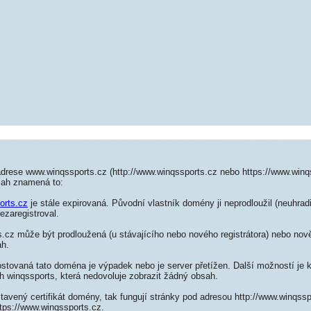
adrese www.winqssports.cz (http://www.winqssports.cz nebo https://www.winq
sah znamená to:
orts.cz
je stále expirovaná. Původní vlastník domény ji neprodloužil (neuhradi
ezaregistroval.
cz může být prodloužená (u stávajícího nebo nového registrátora) nebo nově
ah.
ostovaná tato doména je výpadek nebo je server přetížen. Další možností je k
h winqssports, která nedovoluje zobrazit žádný obsah.
tavený certifikát domény, tak fungují stránky pod adresou http://www.winqss
tps://www.winqssports.cz.