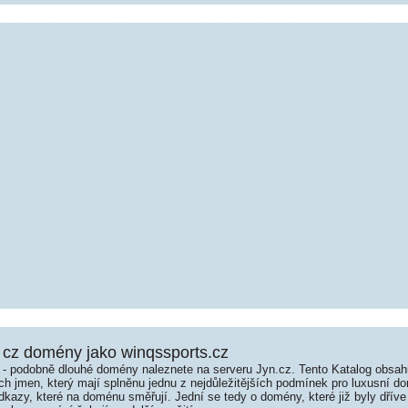
cz domény jako winqssports.cz
é - podobně dlouhé domény naleznete na serveru Jyn.cz. Tento Katalog obsa
jmen, který mají splněnu jednu z nejdůležitějších podmínek pro luxusní dom
kazy, které na doménu směřují. Jední se tedy o domény, které již byly dříve