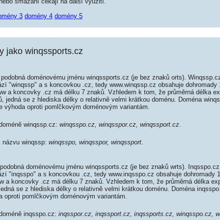
ebo smazání čekají na další využití.
omény 3
domény 4
domény 5
 jako winqssports.cz
podobná doménovému jménu winqssports.cz (je bez znaků orts). Winqssp.cz
rází "winqssp" a s koncovkou .cz, tedy www.winqssp.cz obsahuje dohromady
w a koncovky .cz má délku 7 znaků. Vzhledem k tom, že průměrná délka e
ků, jedná se z hlediska délky o relativně velmi krátkou doménu. Doména win
je výhoda oproti pomlčkovým doménovým variantám.
k doméně winqssp.cz:
winqsspo.cz, winqsspor.cz, winqssport.cz
.
 k názvu winqssp:
winqsspo, winqsspor, winqssport
.
podobná doménovému jménu winqssports.cz (je bez znaků wrts). Inqsspo.cz
rází "inqsspo" a s koncovkou .cz, tedy www.inqsspo.cz obsahuje dohromady
 a koncovky .cz má délku 7 znaků. Vzhledem k tom, že průměrná délka ex
 jedná se z hlediska délky o relativně velmi krátkou doménu. Doména inqssp
da oproti pomlčkovým doménovým variantám.
 doméně inqsspo.cz:
inqsspor.cz, inqssport.cz, inqssports.cz, winqsspo.cz, 