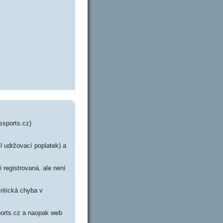
ssports.cz)
l udržovací poplatek) a
 registrovaná, ale není
ritická chyba v
ports.cz a naopak web