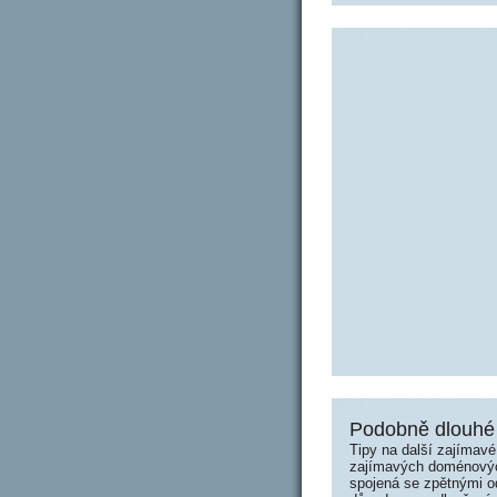
Podobně dlouhé 
Tipy na další zajímav
zajímavých doménových 
spojená se zpětnými od