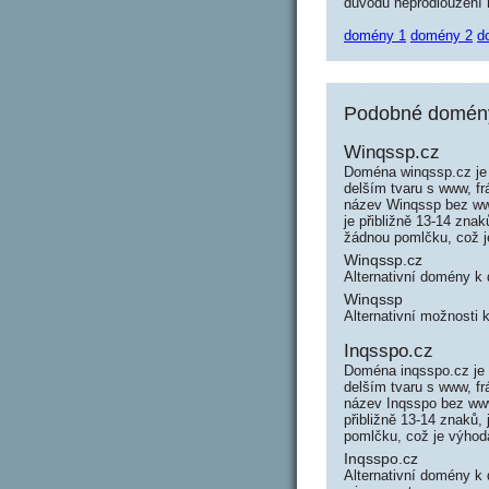
důvodu neprodloužení n
domény 1
domény 2
d
Podobné domény
Winqssp.cz
Doména winqssp.cz je 
delším tvaru s www, f
název Winqssp bez ww
je přibližně 13-14 zna
žádnou pomlčku, což 
Winqssp.cz
Alternativní domény 
Winqssp
Alternativní možnosti
Inqsspo.cz
Doména inqsspo.cz je 
delším tvaru s www, f
název Inqsspo bez www
přibližně 13-14 znaků,
pomlčku, což je výho
Inqsspo.cz
Alternativní domény k