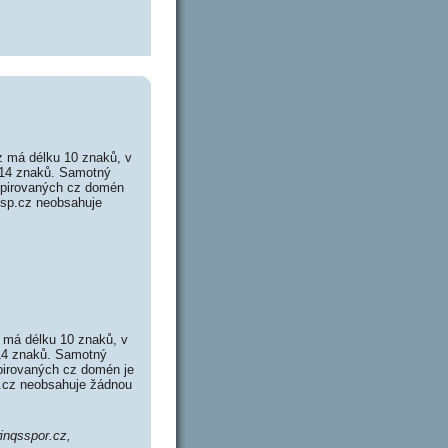
 má délku 10 znaků, v
 14 znaků. Samotný
xpirovaných cz domén
qssp.cz neobsahuje
 má délku 10 znaků, v
 14 znaků. Samotný
pirovaných cz domén je
o.cz neobsahuje žádnou
winqsspor.cz,