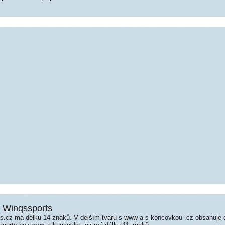
- Winqssports
.cz má délku 14 znaků. V delším tvaru s www a s koncovkou .cz obsahuje