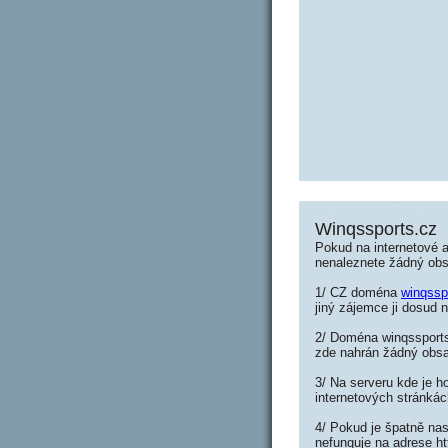
Winqssports.cz
Pokud na internetové 
nenaleznete žádný ob
1/ CZ doména
winqssp
jiný zájemce ji dosud n
2/ Doména winqssports.
zde nahrán žádný obs
3/ Na serveru kde je h
internetových stránkác
4/ Pokud je špatně nas
nefunguje na adrese ht