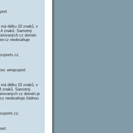
port
.
 má délku 10 znaků, v
 14 znaků. Samotný
xpirovaných cz domén
por.cz neobsahuje
qssports.cz,
por, winqssport
.
 má délku 10 znaků, v
14 znaků. Samotný
pirovaných cz domén je
t.cz neobsahuje žádnou
qssports.cz,
port
.