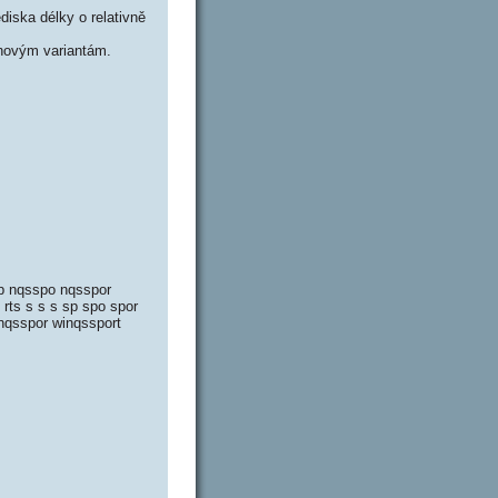
iska délky o relativně
novým variantám.
sp nqsspo nqsspor
 rts s s s sp spo spor
inqsspor winqssport