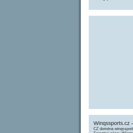
Winqssports.cz 
CZ doména winqssports