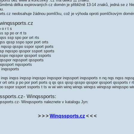
ports bez www a koncovky .cz má délku 11 znaků.
měrná délka expirovaných cz domén je přibližně 13-14 znaků, jedná se z hled
nu.
ts.cz neobsahuje žádnou pomlčku, což je výhoda oproti pomlčkovým domé
winqssports.cz
 o r t s
s sp po or rt ts
qss ssp spo por ort rts
ss qssp sspo spor port orts
 nqssp qsspo sspor sport ports
sp nqsspo qsspor ssport sports
sspo nqsspor qssport ssports
qsspor nqssport qssports
nqssport nqssports
 inqssports
q inqs inqss inqssp inqsspo inqsspor inqssport inqssports n nq nqs nqss nqs
 ort orts p po por port ports q qs qss qssp qsspo qsspor qssport qssports r rt
po sspor ssport ssports t ts w wi win winq winqs winqss winqssp winqsspo w
ssports.cz- Winqssports:
ssports.cz- Winqssports naleznete v katalogu Jyn:
> > >
Winqssports.cz
< < <