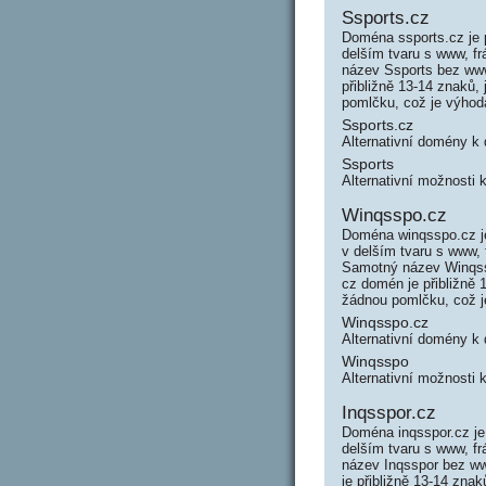
Ssports.cz
Doména ssports.cz je 
delším tvaru s www, f
název Ssports bez www
přibližně 13-14 znaků,
pomlčku, což je výho
Ssports.cz
Alternativní domény k
Ssports
Alternativní možnosti 
Winqsspo.cz
Doména winqsspo.cz je
v delším tvaru s www,
Samotný název Winqss
cz domén je přibližně
žádnou pomlčku, což 
Winqsspo.cz
Alternativní domény 
Winqsspo
Alternativní možnosti
Inqsspor.cz
Doména inqsspor.cz je
delším tvaru s www, f
název Inqsspor bez w
je přibližně 13-14 zna