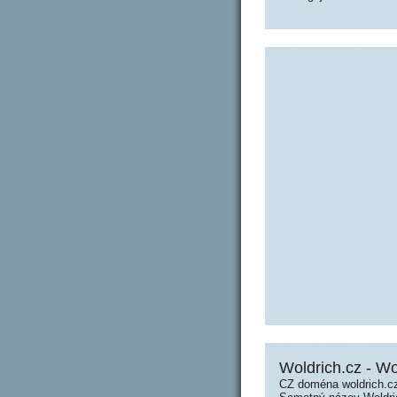
Woldrich.cz - Wo
CZ doména woldrich.cz