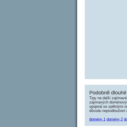
Podobně dlouhé 
Tipy na další zajímav
zajímavých doménových 
spojená se zpětnými od
důvodu neprodloužení n
domény 1
domény 2
d