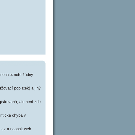
) nenaleznete žádný
ržovací poplatek) a jiný
istrovaná, ale není zde
ritická chyba v
ch.cz a naopak web