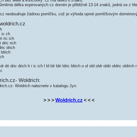
ch bez www a koncovky .cz má délku 8 znaků.
měrná délka expirovaných cz domén je přibližně 13-14 znaků, jedná se z hled
cz neobsahuje žádnou pomlčku, což je výhoda oproti pomlčkovým doménov
woldrich.cz
 h
 ic ch
i ric ich
 dric rich
ric drich
 ldrich
ich
ri dric drich h i ic ich l ld ldr ldri ldric ldrich o ol old oldr oldri oldric oldrich 
ic
ich.cz- Woldrich:
rich.cz- Woldrich naleznete v katalogu Jyn:
> > >
Woldrich.cz
< < <