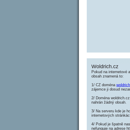
Woldrich.cz
Pokud na internetové a
obsah znamená to:
1/ CZ doména
woldric
zájemce ji dosud nezar
2/ Doména woldrich.cz 
nahrán žádný obsah.
3/ Na serveru kde je h
internetových stránkác
4/ Pokud je špatně nas
nefunguje na adrese ht