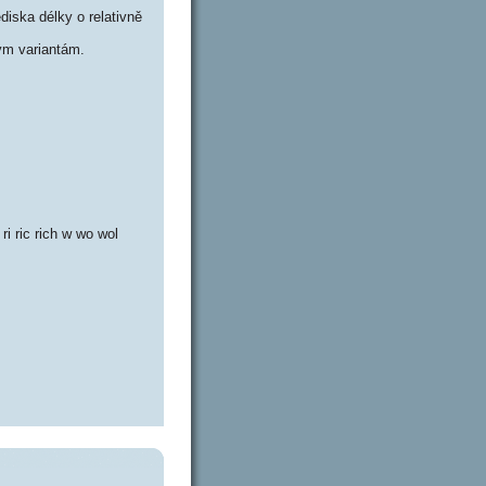
iska délky o relativně
ým variantám.
r ri ric rich w wo wol