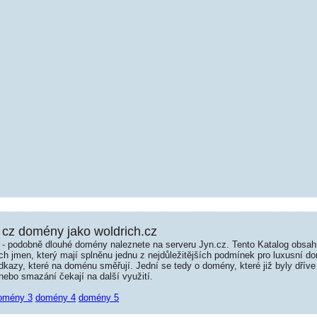
cz domény jako woldrich.cz
é - podobně dlouhé domény naleznete na serveru Jyn.cz. Tento Katalog obsa
jmen, který mají splněnu jednu z nejdůležitějších podmínek pro luxusní dom
kazy, které na doménu směřují. Jední se tedy o domény, které již byly dříve
ebo smazání čekají na další využití.
omény 3
domény 4
domény 5