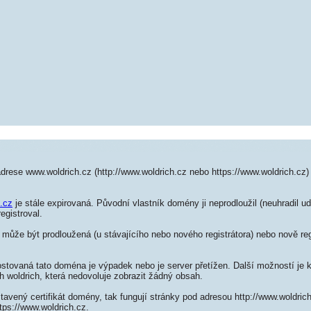
drese www.woldrich.cz (http://www.woldrich.cz nebo https://www.woldrich.cz
h.cz
je stále expirovaná. Původní vlastník domény ji neprodloužil (neuhradil ud
egistroval.
může být prodloužená (u stávajícího nebo nového registrátora) nebo nově reg
ostovaná tato doména je výpadek nebo je server přetížen. Další možností je k
h woldrich, která nedovoluje zobrazit žádný obsah.
tavený certifikát domény, tak fungují stránky pod adresou http://www.woldri
tps://www.woldrich.cz.