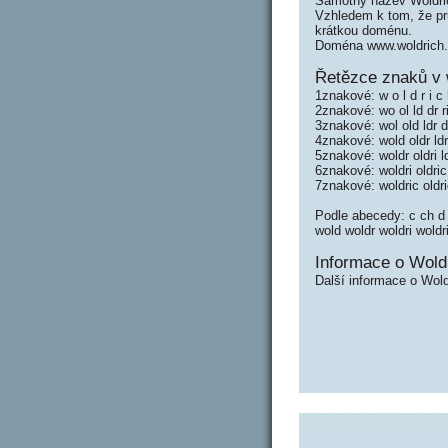
Samotný název Woldri
Vzhledem k tom, že prů
krátkou doménu.
Doména www.woldrich.
Řetězce znaků v 
1znakové: w o l d r i c
2znakové: wo ol ld dr ri
3znakové: wol old ldr dr
4znakové: wold oldr ldri
5znakové: woldr oldri ld
6znakové: woldri oldric
7znakové: woldric oldr
Podle abecedy: c ch d dr d
wold woldr woldri woldr
Informace o Woldr
Další informace o Wold