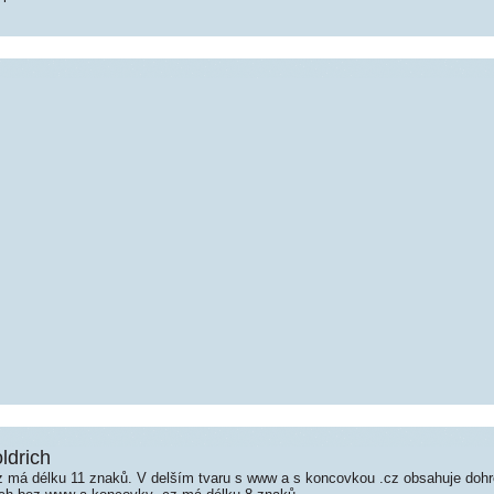
ldrich
 má délku 11 znaků. V delším tvaru s www a s koncovkou .cz obsahuje doh