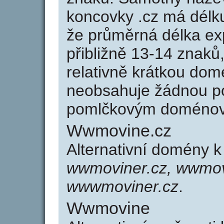
koncovky .cz má délk
že průměrná délka ex
přibližně 13-14 znaků,
relativně krátkou d
neobsahuje žádnou po
pomlčkovým doménov
Wwmovine.cz
Alternativní domény 
wwmoviner.cz, wwmov
wwwmoviner.cz
.
Wwmovine