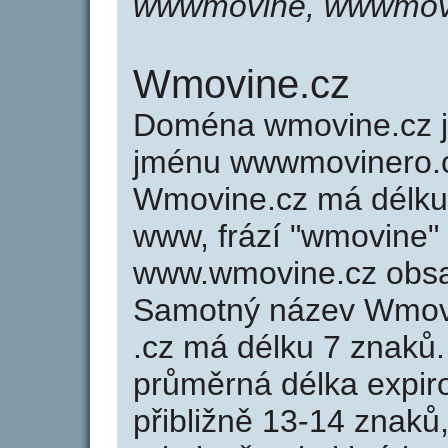
wwwmovine, wwwmov
Wmovine.cz
Doména wmovine.cz 
jménu wwwmovinero.cz
Wmovine.cz má délku 
www, frází "wmovine" 
www.wmovine.cz obsa
Samotný název Wmov
.cz má délku 7 znaků
průměrná délka expir
přibližně 13-14 znaků,