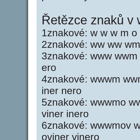
Řetězce znaků v
1znakové: w w w m o v
2znakové: ww ww wm m
3znakové: www wwm w
ero
4znakové: wwwm wwm
iner nero
5znakové: wwwmo ww
viner inero
6znakové: wwwmov w
oviner vinero