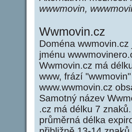
wwwmovin, wwwmovi
Wwmovin.cz
Doména wwmovin.cz 
jménu wwwmovinero.cz
Wwmovin.cz má délku 
www, frází "wwmovin" 
www.wwmovin.cz obsa
Samotný název Wwmo
.cz má délku 7 znaků
průměrná délka expir
přibližně 13-14 znaků,