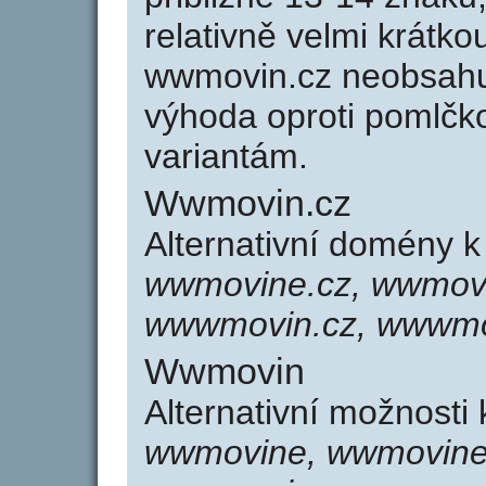
relativně velmi krát
wwmovin.cz neobsahu
výhoda oproti poml
variantám.
Wwmovin.cz
Alternativní domény 
wwmovine.cz, wwmovi
wwwmovin.cz, wwwmo
Wwmovin
Alternativní možnosti
wwmovine, wwmovine