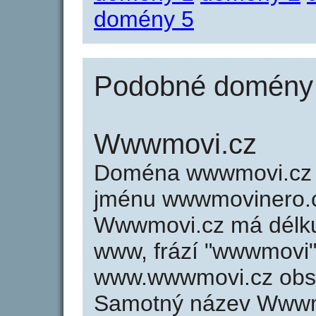
domény 5
Podobné domény 
Wwwmovi.cz
Doména wwwmovi.cz
jménu wwwmovinero.cz
Wwwmovi.cz má délku 
www, frází "wwwmovi" 
www.wwwmovi.cz obs
Samotný název Wwwm