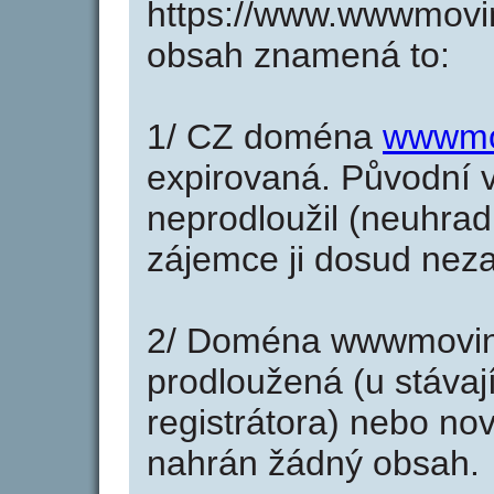
https://www.wwwmovin
obsah znamená to:
1/ CZ doména
wwwmo
expirovaná. Původní v
neprodloužil (neuhradi
zájemce ji dosud neza
2/ Doména wwwmovin
prodloužená (u stáva
registrátora) nebo no
nahrán žádný obsah.