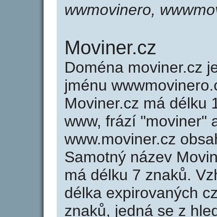
wwmovinero, wwwmov
Moviner.cz
Doména moviner.cz 
jménu wwwmovinero.c
Moviner.cz má délku 1
www, frází "moviner" 
www.moviner.cz obsa
Samotný název Movin
má délku 7 znaků. Vz
délka expirovaných cz
znaků, jedná se z hled