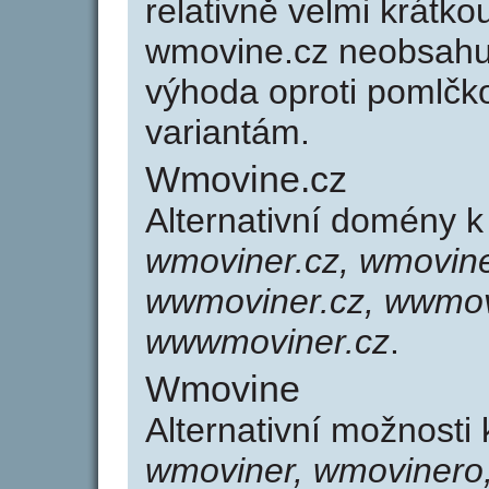
relativně velmi krát
wmovine.cz neobsahuj
výhoda oproti poml
variantám.
Wmovine.cz
Alternativní domény 
wmoviner.cz, wmovine
wwmoviner.cz, wwmov
wwwmoviner.cz
.
Wmovine
Alternativní možnosti
wmoviner, wmovinero