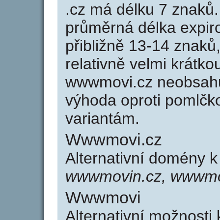
.cz má délku 7 znaků
průměrná délka expir
přibližně 13-14 znaků,
relativně velmi krát
wwwmovi.cz neobsahu
výhoda oproti poml
variantám.
Wwwmovi.cz
Alternativní domény
wwwmovin.cz, wwwmo
Wwwmovi
Alternativní možnost