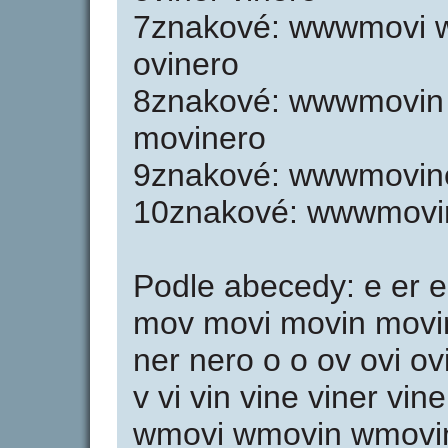
7znakové: wwwmovi 
ovinero
8znakové: wwwmovin
movinero
9znakové: wwwmovin
10znakové: wwwmovi
Podle abecedy: e er er
mov movi movin movi
ner nero o o ov ovi ov
v vi vin vine viner 
wmovi wmovin wmovi