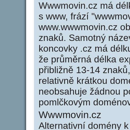
Wwwmovin.cz má délku
s www, frází "wwwmovi
www.wwwmovin.cz ob
znaků. Samotný náz
koncovky .cz má délk
že průměrná délka ex
přibližně 13-14 znaků,
relativně krátkou d
neobsahuje žádnou po
pomlčkovým doménov
Wwwmovin.cz
Alternativní domény