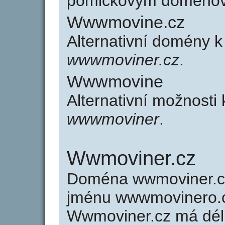
pomlčkovým doménov
Wwwmovine.cz
Alternativní domény
wwwmoviner.cz
.
Wwwmovine
Alternativní možnost
wwwmoviner
.
Wwmoviner.cz
Doména wwmoviner.c
jménu wwwmovinero.cz
Wwmoviner.cz má délk