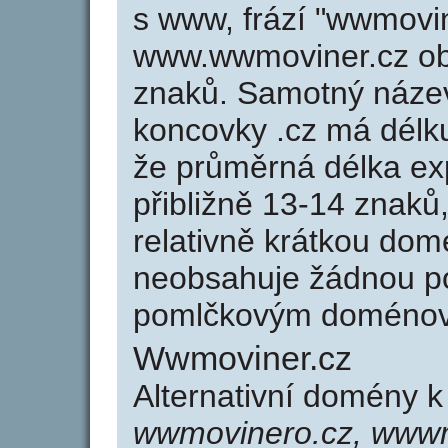
s www, frází "wwmovin
www.wwmoviner.cz o
znaků. Samotný náz
koncovky .cz má délk
že průměrná délka ex
přibližně 13-14 znaků,
relativně krátkou d
neobsahuje žádnou po
pomlčkovým doménov
Wwmoviner.cz
Alternativní domény 
wwmovinero.cz, wwwm