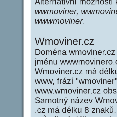
Alternativní možnost
wwmoviner, wwmovin
wwwmoviner
.
Wmoviner.cz
Doména wmoviner.cz
jménu wwwmovinero.c
Wmoviner.cz má délku
www, frází "wmoviner"
www.wmoviner.cz obs
Samotný název Wmov
.cz má délku 8 znaků