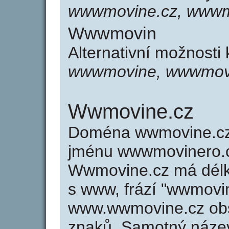
wwwmovine.cz, wwwm
Wwwmovin
Alternativní možnost
wwwmovine, wwwmov
Wwmovine.cz
Doména wwmovine.cz
jménu wwwmovinero.cz
Wwmovine.cz má délku
s www, frází "wwmovin
www.wwmovine.cz ob
znaků. Samotný náz