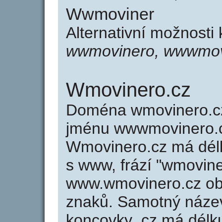
Wwmoviner
Alternativní možnosti
wwmovinero, wwwmov
Wmovinero.cz
Doména wmovinero.c
jménu wwwmovinero.c
Wmovinero.cz má délk
s www, frází "wmovine
www.wmovinero.cz ob
znaků. Samotný náz
koncovky .cz má délk