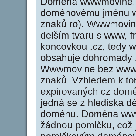
Doména wwwmovine.c
doménovému jménu w
znaků ro). Wwwmovine
delším tvaru s www, f
koncovkou .cz, tedy
obsahuje dohromady 
Wwwmovine bez www a
znaků. Vzhledem k to
expirovaných cz domén
jedná se z hlediska dé
doménu. Doména www
žádnou pomlčku, což j