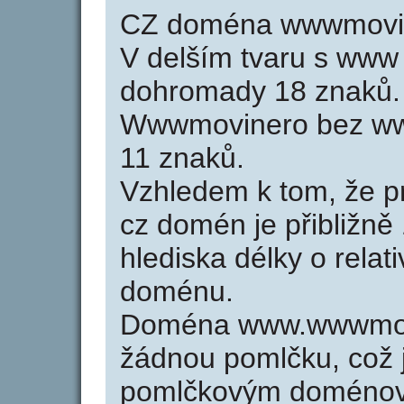
CZ doména wwwmovine
V delším tvaru s www
dohromady 18 znaků.
Wwwmovinero bez www
11 znaků.
Vzhledem k tom, že p
cz domén je přibližně
hlediska délky o relat
doménu.
Doména www.wwwmovi
žádnou pomlčku, což j
pomlčkovým doménov