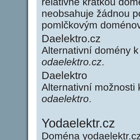
relativně krátkou do
neobsahuje žádnou po
pomlčkovým doménov
Daelektro.cz
Alternativní domény k
odaelektro.cz
.
Daelektro
Alternativní možnosti 
odaelektro
.
Yodaelektr.cz
Doména yodaelektr.c