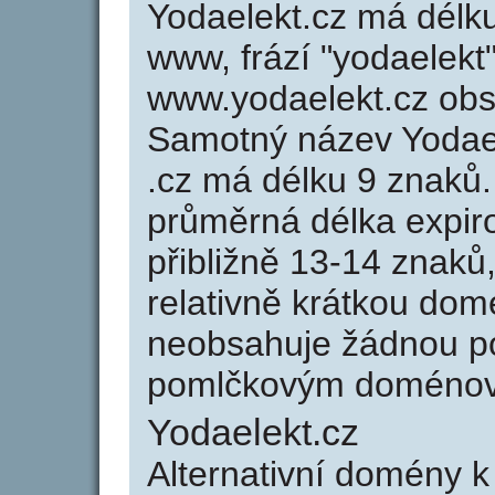
Yodaelekt.cz má délku
www, frází "yodaelekt
www.yodaelekt.cz ob
Samotný název Yodae
.cz má délku 9 znaků
průměrná délka expir
přibližně 13-14 znaků,
relativně krátkou do
neobsahuje žádnou po
pomlčkovým doménov
Yodaelekt.cz
Alternativní domény 