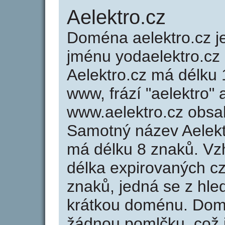
Aelektro.cz
Doména aelektro.cz 
jménu yodaelektro.cz 
Aelektro.cz má délku 
www, frází "aelektro" 
www.aelektro.cz obsa
Samotný název Aelekt
má délku 8 znaků. Vz
délka expirovaných cz
znaků, jedná se z hled
krátkou doménu. Dom
žádnou pomlčku, což j