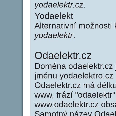
yodaelektr.cz
.
Yodaelekt
Alternativní možnosti
yodaelektr
.
Odaelektr.cz
Doména odaelektr.cz
jménu yodaelektro.cz 
Odaelektr.cz má délku
www, frází "odaelektr"
www.odaelektr.cz obs
Samotný název Odael