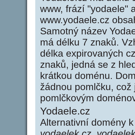
www, frází "yodaele" 
www.yodaele.cz obsa
Samotný název Yodae
má délku 7 znaků. Vz
délka expirovaných cz
znaků, jedná se z hled
krátkou doménu. Dom
žádnou pomlčku, což j
pomlčkovým doménov
Yodaele.cz
Alternativní domény 
yodaelek.cz, yodaelek