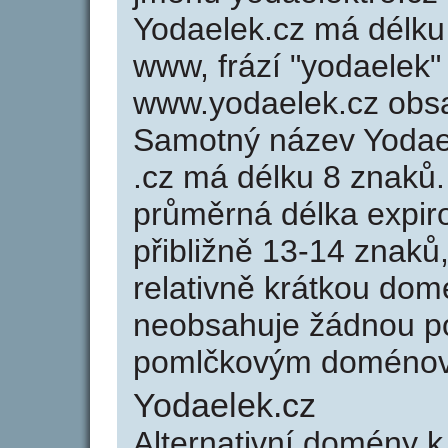
Yodaelek.cz má délku 
www, frází "yodaelek"
www.yodaelek.cz obs
Samotný název Yodae
.cz má délku 8 znaků
průměrná délka expir
přibližně 13-14 znaků,
relativně krátkou do
neobsahuje žádnou po
pomlčkovým doménov
Yodaelek.cz
Alternativní domény 