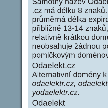
Samotný název Odael
.cz má délku 8 znaků
průměrná délka expir
přibližně 13-14 znaků,
relativně krátkou do
neobsahuje žádnou po
pomlčkovým doménov
Odaelekt.cz
Alternativní domény 
odaelektr.cz, odaelekt
yodaelektr.cz
.
Odaelekt