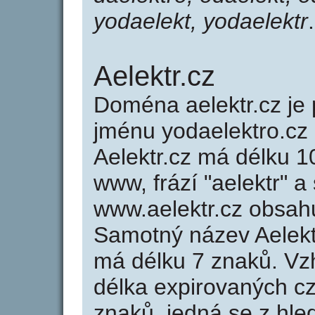
yodaelekt, yodaelektr
.
Aelektr.cz
Doména aelektr.cz j
jménu yodaelektro.cz 
Aelektr.cz má délku 1
www, frází "aelektr" a
www.aelektr.cz obsah
Samotný název Aelekt
má délku 7 znaků. Vz
délka expirovaných cz
znaků, jedná se z hled