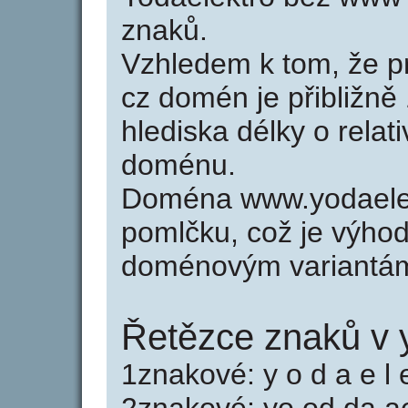
znaků.
Vzhledem k tom, že p
cz domén je přibližně
hlediska délky o relat
doménu.
Doména www.yodaelek
pomlčku, což je výho
doménovým variantá
Řetězce znaků v 
1znakové: y o d a e l e