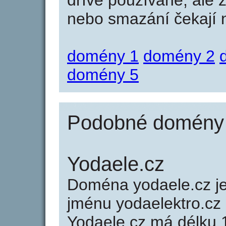
dříve používané, ale 
nebo smazání čekají na
domény 1
domény 2
domény 5
Podobné domény j
Yodaele.cz
Doména yodaele.cz 
jménu yodaelektro.cz 
Yodaele.cz má délku 1