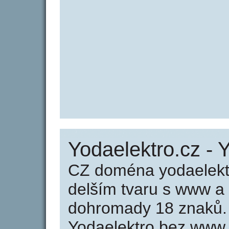
Yodaelektro.cz - 
CZ doména yodaelektr
delším tvaru s www a
dohromady 18 znaků.
Yodaelektro bez www 