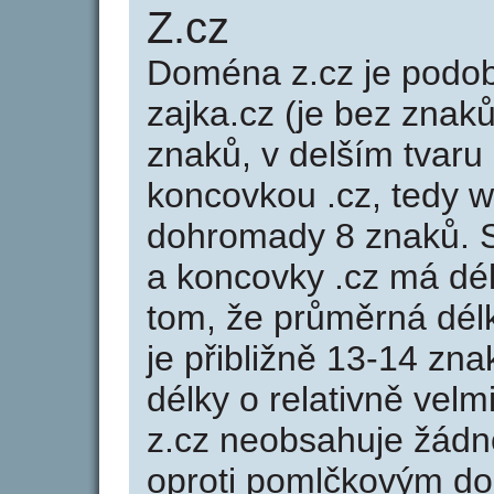
Z.cz
Doména z.cz je pod
zajka.cz (je bez znaků
znaků, v delším tvaru 
koncovkou .cz, tedy 
dohromady 8 znaků. 
a koncovky .cz má dé
tom, že průměrná dél
je přibližně 13-14 zna
délky o relativně ve
z.cz neobsahuje žádn
oproti pomlčkovým d