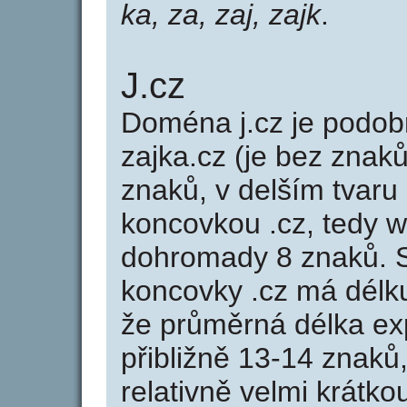
ka, za, zaj, zajk
.
J.cz
Doména j.cz je pod
zajka.cz (je bez znak
znaků, v delším tvaru 
koncovkou .cz, tedy 
dohromady 8 znaků. 
koncovky .cz má délk
že průměrná délka ex
přibližně 13-14 znaků,
relativně velmi krátk