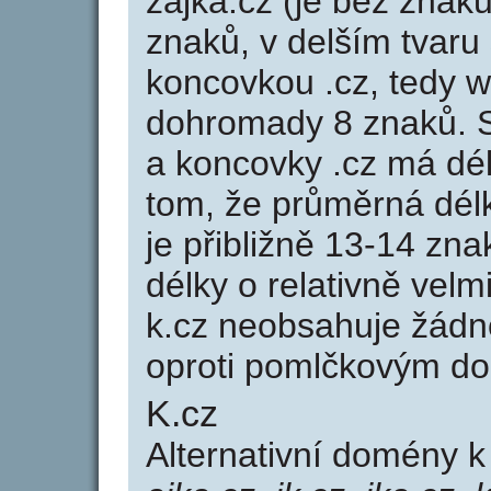
zajka.cz (je bez znaků
znaků, v delším tvaru 
koncovkou .cz, tedy 
dohromady 8 znaků. 
a koncovky .cz má dé
tom, že průměrná dél
je přibližně 13-14 zna
délky o relativně ve
k.cz neobsahuje žádn
oproti pomlčkovým d
K.cz
Alternativní domény 