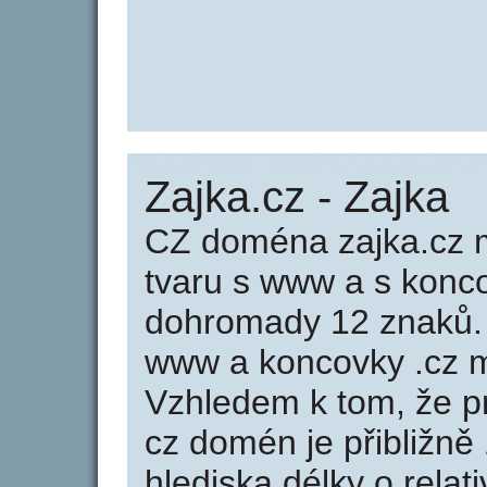
Zajka.cz - Zajka
CZ doména zajka.cz m
tvaru s www a s konc
dohromady 12 znaků.
www a koncovky .cz m
Vzhledem k tom, že p
cz domén je přibližně
hlediska délky o rela