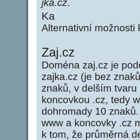
jka.cz
.
Ka
Alternativní možnosti
Zaj.cz
Doména zaj.cz je p
zajka.cz (je bez znaků
znaků, v delším tvaru 
koncovkou .cz, tedy 
dohromady 10 znaků.
www a koncovky .cz 
k tom, že průměrná d