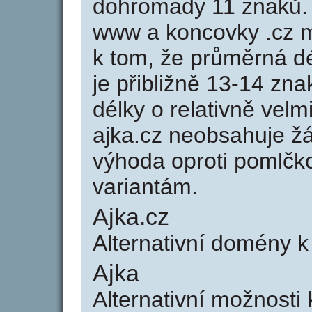
dohromady 11 znaků.
www a koncovky .cz 
k tom, že průměrná d
je přibližně 13-14 zna
délky o relativně ve
ajka.cz neobsahuje ž
výhoda oproti poml
variantám.
Ajka.cz
Alternativní domény k
Ajka
Alternativní možnosti 