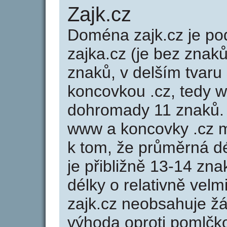
Zajk.cz
Doména zajk.cz je 
zajka.cz (je bez znaků
znaků, v delším tvaru 
koncovkou .cz, tedy 
dohromady 11 znaků.
www a koncovky .cz 
k tom, že průměrná d
je přibližně 13-14 zna
délky o relativně ve
zajk.cz neobsahuje ž
výhoda oproti poml