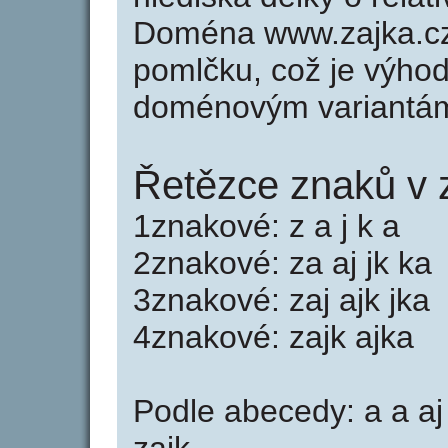
Doména www.zajka.c
pomlčku, což je výho
doménovým variantá
Řetězce znaků v 
1znakové: z a j k a
2znakové: za aj jk ka
3znakové: zaj ajk jka
4znakové: zajk ajka
Podle abecedy: a a aj a