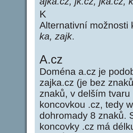
ajka.cz, jk.cz, jka.cz, 
K
Alternativní možnosti
ka, zajk
.
A.cz
Doména a.cz je pod
zajka.cz (je bez znaků
znaků, v delším tvaru 
koncovkou .cz, tedy 
dohromady 8 znaků. 
koncovky .cz má délk