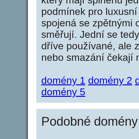
který mají splněnu jed
podmínek pro luxusní 
spojená se zpětnými 
směřují. Jední se tedy
dříve používané, ale 
nebo smazání čekají na
domény 1
domény 2
domény 5
Podobné domény j