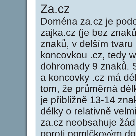
Za.cz
Doména za.cz je po
zajka.cz (je bez znaků
znaků, v delším tvaru 
koncovkou .cz, tedy 
dohromady 9 znaků. 
a koncovky .cz má dé
tom, že průměrná dél
je přibližně 13-14 zna
délky o relativně ve
za.cz neobsahuje žád
oproti pomlčkovým d