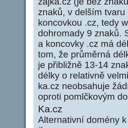
zajka.cz (je bez znaků
znaků, v delším tvaru 
koncovkou .cz, tedy 
dohromady 9 znaků. 
a koncovky .cz má dé
tom, že průměrná dél
je přibližně 13-14 zna
délky o relativně ve
ka.cz neobsahuje žád
oproti pomlčkovým d
Ka.cz
Alternativní domény 