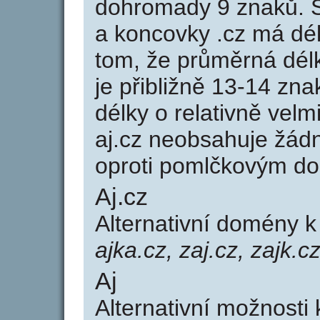
dohromady 9 znaků. 
a koncovky .cz má dé
tom, že průměrná dél
je přibližně 13-14 zna
délky o relativně ve
aj.cz neobsahuje žád
oproti pomlčkovým d
Aj.cz
Alternativní domény 
ajka.cz, zaj.cz, zajk.c
Aj
Alternativní možnosti 