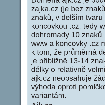
Doména ajk.cz je p
zajka.cz (je bez znaků
znaků, v delším tvaru 
koncovkou .cz, tedy 
dohromady 10 znaků.
www a koncovky .cz 
k tom, že průměrná d
je přibližně 13-14 zna
délky o relativně ve
ajk.cz neobsahuje žá
výhoda oproti poml
variantám.