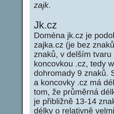
zajk
.
Jk.cz
Doména jk.cz je po
zajka.cz (je bez znak
znaků, v delším tvaru 
koncovkou .cz, tedy 
dohromady 9 znaků. 
a koncovky .cz má dé
tom, že průměrná dél
je přibližně 13-14 zna
délky o relativně ve