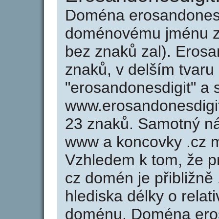
Doména erosandonesd
doménovému jménu zer
bez znaků zal). Erosa
znaků, v delším tvaru
"erosandonesdigit" a 
www.erosandonesdigi
23 znaků. Samotný ná
www a koncovky .cz m
Vzhledem k tom, že p
cz domén je přibližně
hlediska délky o rela
doménu. Doména eros