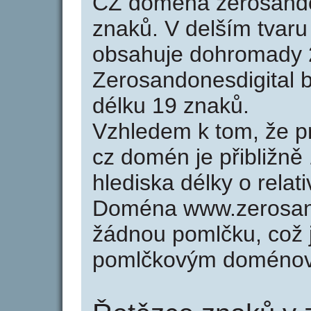
CZ doména zerosandon
znaků. V delším tvar
obsahuje dohromady 
Zerosandonesdigital 
délku 19 znaků.
Vzhledem k tom, že p
cz domén je přibližně
hlediska délky o rela
Doména www.zerosand
žádnou pomlčku, což j
pomlčkovým doménov