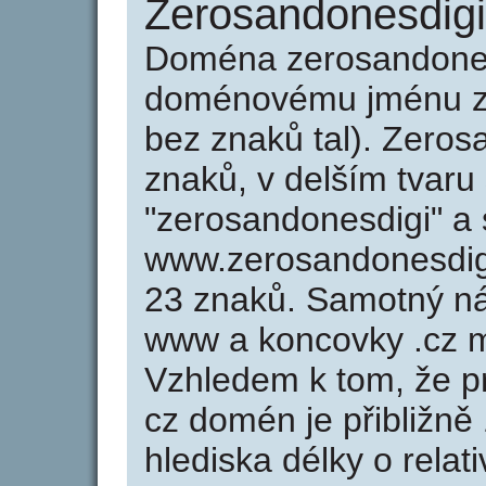
Zerosandonesdigi
Doména zerosandones
doménovému jménu zer
bez znaků tal). Zeros
znaků, v delším tvaru
"zerosandonesdigi" a 
www.zerosandonesdig
23 znaků. Samotný n
www a koncovky .cz m
Vzhledem k tom, že p
cz domén je přibližně
hlediska délky o rela