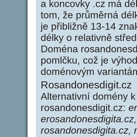
a koncovky .cz má dé
tom, že průměrná dél
je přibližně 13-14 zna
délky o relativně stř
Doména rosandonesdi
pomlčku, což je výho
doménovým variantá
Rosandonesdigit.cz
Alternativní domény 
rosandonesdigit.cz:
e
erosandonesdigita.cz,
rosandonesdigita.cz, 