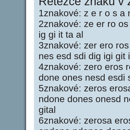
Řetězce znaků v 
1znakové: z e r o s a n 
2znakové: ze er ro os
ig gi it ta al
3znakové: zer ero ro
nes esd sdi dig igi git i
4znakové: zero eros 
done ones nesd esdi sdi
5znakové: zeros eros
ndone dones onesd nesd
gital
6znakové: zerosa er