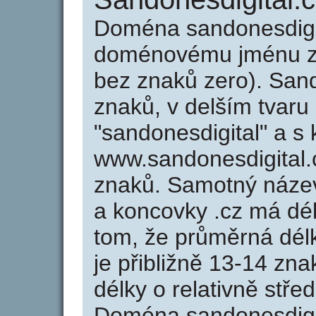
Doména sandonesdigit
doménovému jménu zer
bez znaků zero). Sand
znaků, v delším tvaru
"sandonesdigital" a s
www.sandonesdigital
znaků. Samotný náze
a koncovky .cz má dé
tom, že průměrná dél
je přibližně 13-14 zna
délky o relativně stř
Doména sandonesdigi