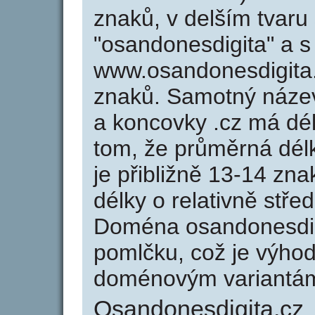
znaků, v delším tvaru
"osandonesdigita" a s
www.osandonesdigita
znaků. Samotný náze
a koncovky .cz má dé
tom, že průměrná dél
je přibližně 13-14 zna
délky o relativně stř
Doména osandonesdig
pomlčku, což je výho
doménovým variantá
Osandonesdigita.cz