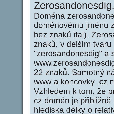
Zerosandonesdig
Doména zerosandones
doménovému jménu zer
bez znaků ital). Zero
znaků, v delším tvaru
"zerosandonesdig" a s
www.zerosandonesdig
22 znaků. Samotný n
www a koncovky .cz m
Vzhledem k tom, že p
cz domén je přibližně
hlediska délky o relat