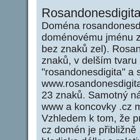
Rosandonesdigita
Doména rosandonesdi
doménovému jménu zer
bez znaků zel). Rosa
znaků, v delším tvaru
"rosandonesdigita" a 
www.rosandonesdigit
23 znaků. Samotný n
www a koncovky .cz m
Vzhledem k tom, že p
cz domén je přibližně