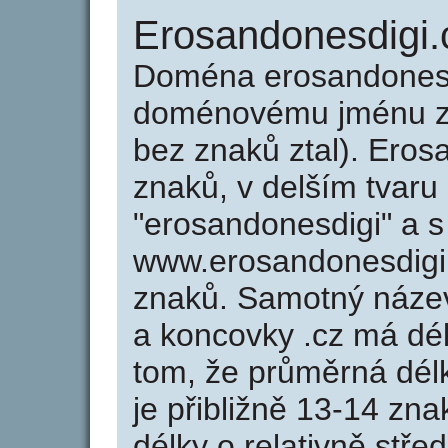
Erosandonesdigi.
Doména erosandonesd
doménovému jménu zer
bez znaků ztal). Eros
znaků, v delším tvaru
"erosandonesdigi" a s
www.erosandonesdigi
znaků. Samotný náze
a koncovky .cz má dé
tom, že průměrná dél
je přibližně 13-14 zna
délky o relativně stř