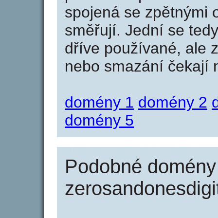
spojená se zpětnými 
směřují. Jední se tedy
dříve používané, ale 
nebo smazání čekají na
domény 1
domény 2
domény 5
Podobné domény 
zerosandonesdigit