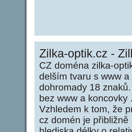
Zilka-optik.cz - Zi
CZ doména zilka-opti
delším tvaru s www a
dohromady 18 znaků. 
bez www a koncovky .
Vzhledem k tom, že p
cz domén je přibližně
hlediska délky o relat