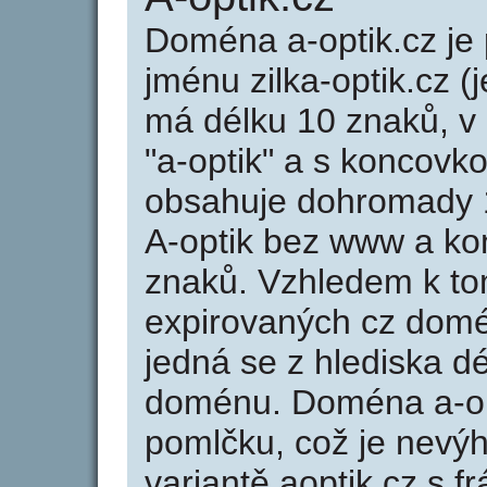
Doména a-optik.cz j
jménu zilka-optik.cz (j
má délku 10 znaků, v 
"a-optik" a s koncovko
obsahuje dohromady 
A-optik bez www a ko
znaků. Vzhledem k to
expirovaných cz domén
jedná se z hlediska dé
doménu. Doména a-op
pomlčku, což je nevý
variantě aoptik.cz s fr