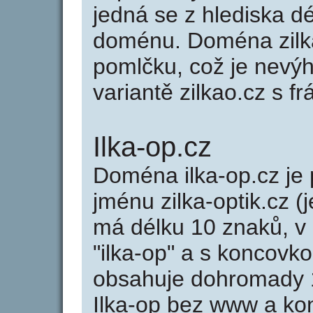
jedná se z hlediska dé
doménu. Doména zilka
pomlčku, což je nevý
variantě zilkao.cz s frá
Ilka-op.cz
Doména ilka-op.cz j
jménu zilka-optik.cz (j
má délku 10 znaků, v 
"ilka-op" a s koncovko
obsahuje dohromady 
Ilka-op bez www a ko