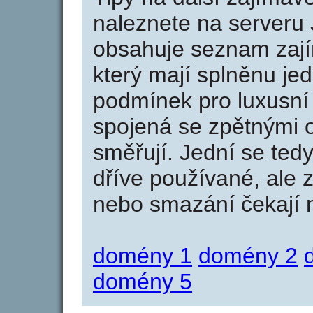
naleznete na serveru 
obsahuje seznam zaj
který mají splněnu jed
podmínek pro luxusní 
spojená se zpětnými 
směřují. Jední se tedy
dříve používané, ale 
nebo smazání čekají na
domény 1
domény 2
domény 5