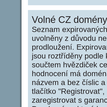
Volné CZ domény 
Seznam expirovaných 
uvolněny z důvodu neu
prodloužení. Expirov
jsou roztříděny podle k
součtem hvězdiček ce
hodnocení má doména 
názvem a bez číslic a
tlačítko "Registrovat
zaregistrovat s garan