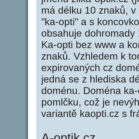
má délku 10 znaků, v 
"ka-opti" a s koncovko
obsahuje dohromady 
Ka-opti bez www a ko
znaků. Vzhledem k to
expirovaných cz domén
jedná se z hlediska dé
doménu. Doména ka-o
pomlčku, což je nevý
variantě kaopti.cz s fr
A-optik.cz