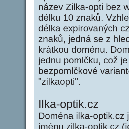
název Zilka-opti bez
délku 10 znaků. Vzhl
délka expirovaných cz
znaků, jedná se z hled
krátkou doménu. Domé
jednu pomlčku, což je
bezpomlčkové variantě 
"zilkaopti".
Ilka-optik.cz
Doména ilka-optik.c
jménu zilka-optik.cz (j