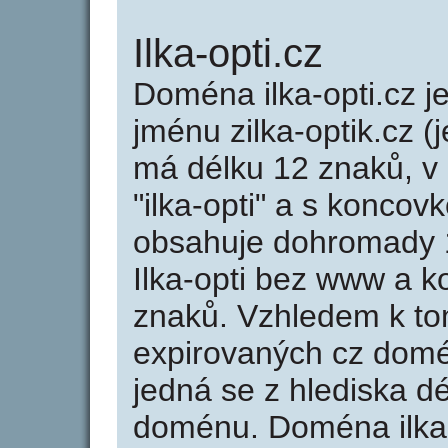
Ilka-opti.cz
Doména ilka-opti.cz
jménu zilka-optik.cz (j
má délku 12 znaků, v 
"ilka-opti" a s koncov
obsahuje dohromady 
Ilka-opti bez www a k
znaků. Vzhledem k to
expirovaných cz domén
jedná se z hlediska dé
doménu. Doména ilka-