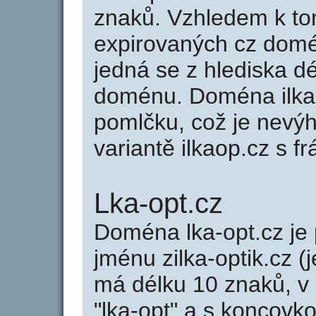
znaků. Vzhledem k to
expirovaných cz domén
jedná se z hlediska dé
doménu. Doména ilka-
pomlčku, což je nevý
variantě ilkaop.cz s frá
Lka-opt.cz
Doména lka-opt.cz j
jménu zilka-optik.cz (
má délku 10 znaků, v 
"lka-opt" a s koncovko