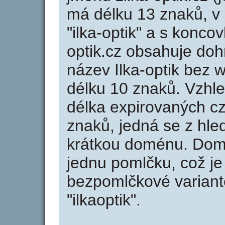
má délku 13 znaků, v 
"ilka-optik" a s konco
optik.cz obsahuje do
název Ilka-optik bez
délku 10 znaků. Vzhl
délka expirovaných cz
znaků, jedná se z hled
krátkou doménu. Domé
jednu pomlčku, což je
bezpomlčkové variantě 
"ilkaoptik".