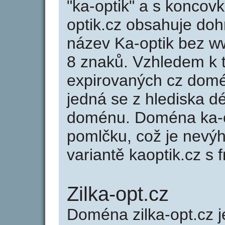
"ka-optik" a s koncov
optik.cz obsahuje do
název Ka-optik bez w
8 znaků. Vzhledem k 
expirovaných cz domén
jedná se z hlediska dé
doménu. Doména ka-o
pomlčku, což je nevý
variantě kaoptik.cz s f
Zilka-opt.cz
Doména zilka-opt.cz