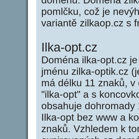
doménu. Doména zilk
pomlčku, což je nevý
variantě zilkaop.cz s f
Ilka-opt.cz
Doména ilka-opt.cz 
jménu zilka-optik.cz (j
má délku 11 znaků, v 
"ilka-opt" a s koncovk
obsahuje dohromady 
Ilka-opt bez www a k
znaků. Vzhledem k to