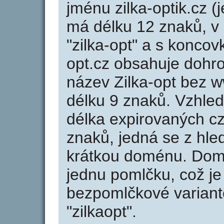
jménu zilka-optik.cz (j
má délku 12 znaků, v 
"zilka-opt" a s koncov
opt.cz obsahuje doh
název Zilka-opt bez 
délku 9 znaků. Vzhle
délka expirovaných cz
znaků, jedná se z hled
krátkou doménu. Domé
jednu pomlčku, což je
bezpomlčkové variantě 
"zilkaopt".