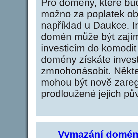
Pro domény, které bud
možno za poplatek obj
například u Daukce. I
domén může být zajím
investicím do komodit 
domény získáte invest
zmnohonásobit. Někte
mohou být nově zareg
prodloužené jejich pův
Vymazání domén