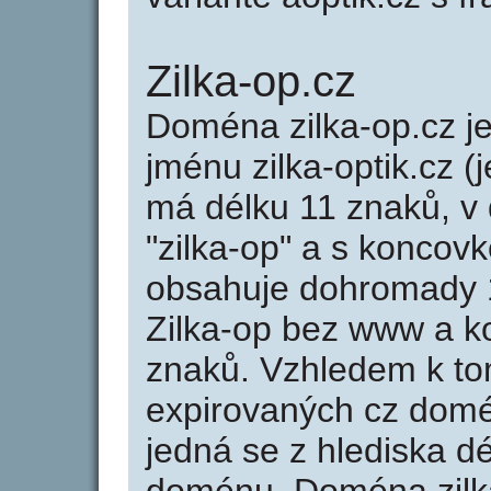
Zilka-op.cz
Doména zilka-op.cz 
jménu zilka-optik.cz (j
má délku 11 znaků, v 
"zilka-op" a s koncovk
obsahuje dohromady 
Zilka-op bez www a k
znaků. Vzhledem k to
expirovaných cz domén
jedná se z hlediska dé