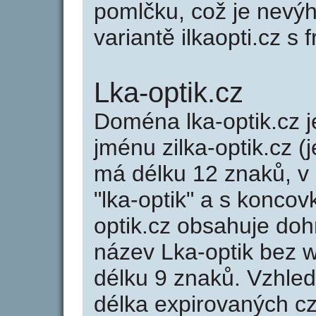
pomlčku, což je nevý
variantě ilkaopti.cz s fr
Lka-optik.cz
Doména lka-optik.cz
jménu zilka-optik.cz (
má délku 12 znaků, v 
"lka-optik" a s koncov
optik.cz obsahuje do
název Lka-optik bez 
délku 9 znaků. Vzhle
délka expirovaných cz