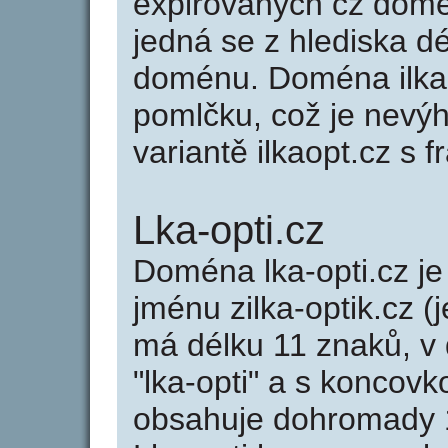
expirovaných cz domén
jedná se z hlediska dé
doménu. Doména ilka-
pomlčku, což je nevý
variantě ilkaopt.cz s fr
Lka-opti.cz
Doména lka-opti.cz 
jménu zilka-optik.cz (
má délku 11 znaků, v 
"lka-opti" a s koncovk
obsahuje dohromady 