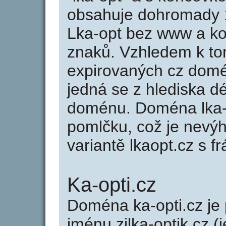
obsahuje dohromady 
Lka-opt bez www a ko
znaků. Vzhledem k to
expirovaných cz domén
jedná se z hlediska dé
doménu. Doména lka-
pomlčku, což je nevý
variantě lkaopt.cz s fr
Ka-opti.cz
Doména ka-opti.cz j
jménu zilka-optik.cz (j