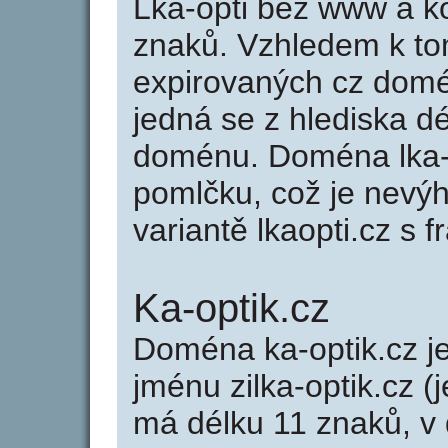
Lka-opti bez www a k
znaků. Vzhledem k to
expirovaných cz domén
jedná se z hlediska dé
doménu. Doména lka-o
pomlčku, což je nevý
variantě lkaopti.cz s fr
Ka-optik.cz
Doména ka-optik.cz 
jménu zilka-optik.cz (j
má délku 11 znaků, v 