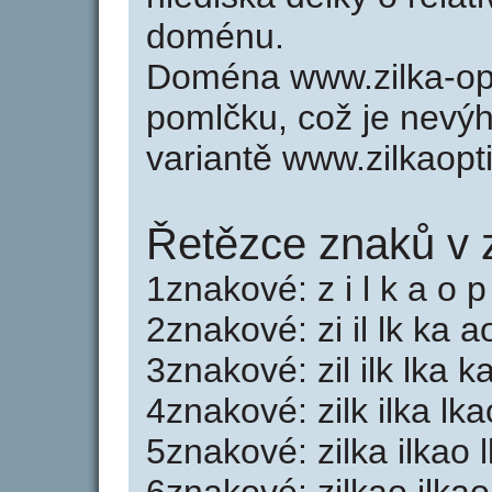
doménu.
Doména www.zilka-opt
pomlčku, což je nevý
variantě www.zilkaopt
Řetězce znaků v z
1znakové: z i l k a o p 
2znakové: zi il lk ka ao
3znakové: zil ilk lka ka
4znakové: zilk ilka lka
5znakové: zilka ilkao 