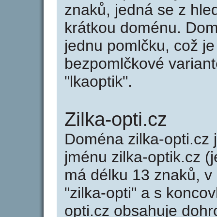
znaků, jedná se z hled
krátkou doménu. Domé
jednu pomlčku, což je
bezpomlčkové variantě 
"lkaoptik".
Zilka-opti.cz
Doména zilka-opti.c
jménu zilka-optik.cz (j
má délku 13 znaků, v 
"zilka-opti" a s konco
opti.cz obsahuje doh