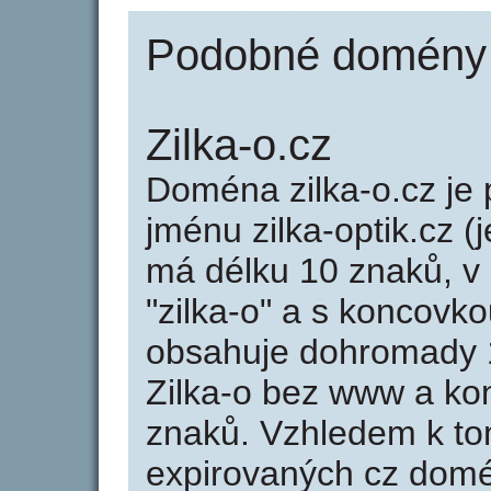
Podobné domény j
Zilka-o.cz
Doména zilka-o.cz j
jménu zilka-optik.cz (j
má délku 10 znaků, v 
"zilka-o" a s koncovko
obsahuje dohromady 
Zilka-o bez www a ko
znaků. Vzhledem k to
expirovaných cz domén