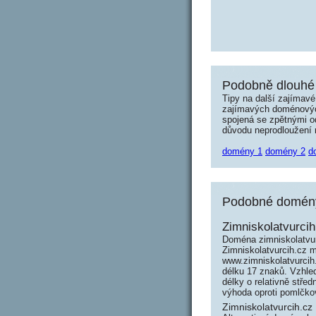
Podobně dlouhé 
Tipy na další zajímav
zajímavých doménových 
spojená se zpětnými od
důvodu neprodloužení n
domény 1
domény 2
d
Podobné domény 
Zimniskolatvurcih
Doména zimniskolatvur
Zimniskolatvurcih.cz m
www.zimniskolatvurci
délku 17 znaků. Vzhle
délky o relativně stř
výhoda oproti pomlčk
Zimniskolatvurcih.cz