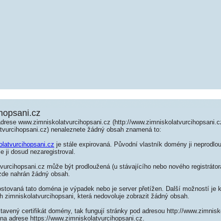
hopsani.cz
adrese www.zimniskolatvurcihopsani.cz (http://www.zimniskolatvurcihopsani.
atvurcihopsani.cz) nenaleznete žádný obsah znamená to:
olatvurcihopsani.cz
je stále expirovaná. Původní vlastník domény ji neprodlou
e ji dosud nezaregistroval.
vurcihopsani.cz může být prodloužená (u stávajícího nebo nového registráto
 zde nahrán žádný obsah.
ostovaná tato doména je výpadek nebo je server přetížen. Další možností je k
h zimniskolatvurcihopsani, která nedovoluje zobrazit žádný obsah.
tavený certifikát domény, tak fungují stránky pod adresou http://www.zimnisk
na adrese https://www.zimniskolatvurcihopsani.cz.