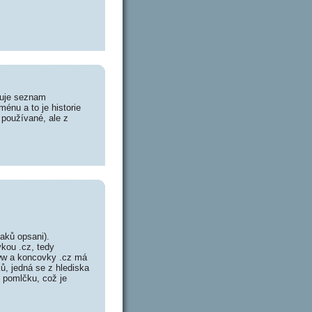
huje seznam
énu a to je historie
 používané, ale z
aků opsani).
vkou .cz, tedy
ww a koncovky .cz má
ů, jedná se z hlediska
 pomlčku, což je