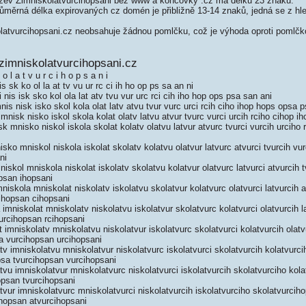
ev Zimniskolatvurcihopsani bez www a koncovky .cz má délku 23 znaků.
měrná délka expirovaných cz domén je přibližně 13-14 znaků, jedná se z hled
.
atvurcihopsani.cz neobsahuje žádnou pomlčku, což je výhoda oproti pom
zimniskolatvurcihopsani.cz
 l a t v u r c i h o p s a n i
s sk ko ol la at tv vu ur rc ci ih ho op ps sa an ni
is isk sko kol ola lat atv tvu vur urc rci cih iho hop ops psa san ani
s nisk isko skol kola olat latv atvu tvur vurc urci rcih ciho ihop hops opsa 
nisk nisko iskol skola kolat olatv latvu atvur tvurc vurci urcih rciho cihop 
 mnisko niskol iskola skolat kolatv olatvu latvur atvurc tvurci vurcih urciho 
ko mniskol niskola iskolat skolatv kolatvu olatvur latvurc atvurci tvurcih vur
ni
skol mniskola niskolat iskolatv skolatvu kolatvur olatvurc latvurci atvurcih 
psan ihopsani
iskola mniskolat niskolatv iskolatvu skolatvur kolatvurc olatvurci latvurcih a
ihopsan cihopsani
imniskolat mniskolatv niskolatvu iskolatvur skolatvurc kolatvurci olatvurcih l
urcihopsan rcihopsani
imniskolatv mniskolatvu niskolatvur iskolatvurc skolatvurci kolatvurcih olatv
a vurcihopsan urcihopsani
v imniskolatvu mniskolatvur niskolatvurc iskolatvurci skolatvurcih kolatvurci
psa tvurcihopsan vurcihopsani
vu imniskolatvur mniskolatvurc niskolatvurci iskolatvurcih skolatvurciho kola
opsan tvurcihopsani
vur imniskolatvurc mniskolatvurci niskolatvurcih iskolatvurciho skolatvurcih
ihopsan atvurcihopsani