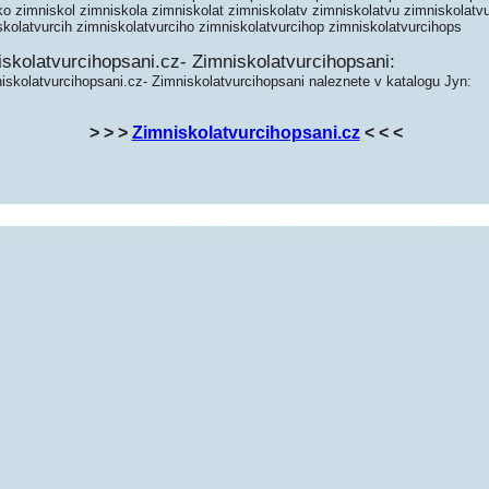
o zimniskol zimniskola zimniskolat zimniskolatv zimniskolatvu zimniskolatvu
skolatvurcih zimniskolatvurciho zimniskolatvurcihop zimniskolatvurcihops
skolatvurcihopsani.cz- Zimniskolatvurcihopsani:
iskolatvurcihopsani.cz- Zimniskolatvurcihopsani naleznete v katalogu Jyn:
> > >
Zimniskolatvurcihopsani.cz
< < <