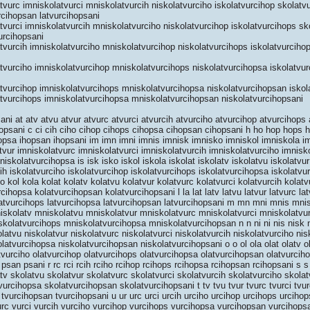
vurc imniskolatvurci mniskolatvurcih niskolatvurciho iskolatvurcihop skolatv
rcihopsan latvurcihopsani
vurci imniskolatvurcih mniskolatvurciho niskolatvurcihop iskolatvurcihops sk
urcihopsani
vurcih imniskolatvurciho mniskolatvurcihop niskolatvurcihops iskolatvurciho
vurciho imniskolatvurcihop mniskolatvurcihops niskolatvurcihopsa iskolatvu
vurcihop imniskolatvurcihops mniskolatvurcihopsa niskolatvurcihopsan iskol
tvurcihops imniskolatvurcihopsa mniskolatvurcihopsan niskolatvurcihopsani
ni at atv atvu atvur atvurc atvurci atvurcih atvurciho atvurcihop atvurcihops
opsani c ci cih ciho cihop cihops cihopsa cihopsan cihopsani h ho hop hops 
 ihopsa ihopsan ihopsani im imn imni imnis imnisk imnisko imniskol imniskola i
tvur imniskolatvurc imniskolatvurci imniskolatvurcih imniskolatvurciho imnisk
iskolatvurcihopsa is isk isko iskol iskola iskolat iskolatv iskolatvu iskolatvur
cih iskolatvurciho iskolatvurcihop iskolatvurcihops iskolatvurcihopsa iskolatv
o kol kola kolat kolatv kolatvu kolatvur kolatvurc kolatvurci kolatvurcih kolat
cihopsa kolatvurcihopsan kolatvurcihopsani l la lat latv latvu latvur latvurc lat
 latvurcihops latvurcihopsa latvurcihopsan latvurcihopsani m mn mni mnis mn
skolatv mniskolatvu mniskolatvur mniskolatvurc mniskolatvurci mniskolatvur
kolatvurcihops mniskolatvurcihopsa mniskolatvurcihopsan n n ni ni nis nisk n
olatvu niskolatvur niskolatvurc niskolatvurci niskolatvurcih niskolatvurciho ni
latvurcihopsa niskolatvurcihopsan niskolatvurcihopsani o o ol ola olat olatv ol
atvurciho olatvurcihop olatvurcihops olatvurcihopsa olatvurcihopsan olatvurci
san psani r rc rci rcih rciho rcihop rcihops rcihopsa rcihopsan rcihopsani s 
tv skolatvu skolatvur skolatvurc skolatvurci skolatvurcih skolatvurciho skola
urcihopsa skolatvurcihopsan skolatvurcihopsani t tv tvu tvur tvurc tvurci tvur
 tvurcihopsan tvurcihopsani u ur urc urci urcih urciho urcihop urcihops urciho
urc vurci vurcih vurciho vurcihop vurcihops vurcihopsa vurcihopsan vurcihops