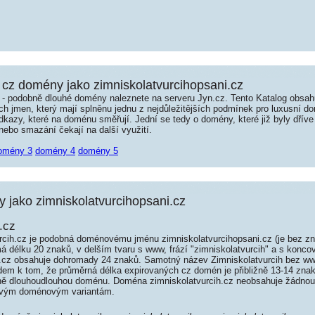
cz domény jako zimniskolatvurcihopsani.cz
é - podobně dlouhé domény naleznete na serveru Jyn.cz. Tento Katalog obsa
jmen, který mají splněnu jednu z nejdůležitějších podmínek pro luxusní dom
kazy, které na doménu směřují. Jední se tedy o domény, které již byly dříve
ebo smazání čekají na další využití.
omény 3
domény 4
domény 5
jako zimniskolatvurcihopsani.cz
.cz
cih.cz je podobná doménovému jménu zimniskolatvurcihopsani.cz (je bez zn
á délku 20 znaků, v delším tvaru s www, frází "zimniskolatvurcih" a s konco
h.cz obsahuje dohromady 24 znaků. Samotný název Zimniskolatvurcih bez w
dem k tom, že průměrná délka expirovaných cz domén je přibližně 13-14 znak
edně dlouhoudlouhou doménu. Doména zimniskolatvurcih.cz neobsahuje žádnou
ovým doménovým variantám.