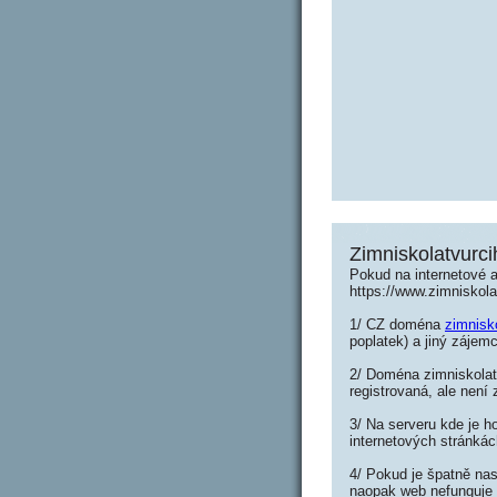
Zimniskolatvurci
Pokud na internetové 
https://www.zimniskol
1/ CZ doména
zimnisk
poplatek) a jiný zájemc
2/ Doména zimniskolat
registrovaná, ale není
3/ Na serveru kde je h
internetových stránkác
4/ Pokud je špatně nas
naopak web nefunguje 