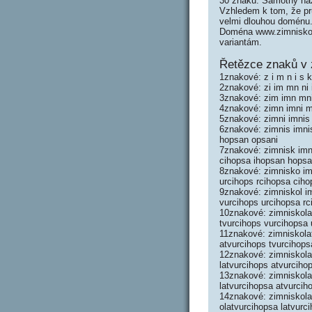
30 znaků. Samotný náz
Vzhledem k tom, že prů
velmi dlouhou doménu
Doména www.zimniskol
variantám.
Řetězce znaků v 
1znakové: z i m n i s k o
2znakové: zi im mn ni i
3znakové: zim imn mni n
4znakové: zimn imni mni
5znakové: zimni imnis m
6znakové: zimnis imnisk
hopsan opsani
7znakové: zimnisk imnis
cihopsa ihopsan hopsa
8znakové: zimnisko imni
urcihops rcihopsa ciho
9znakové: zimniskol imn
vurcihops urcihopsa rc
10znakové: zimniskola 
tvurcihops vurcihopsa 
11znakové: zimniskolat 
atvurcihops tvurcihops
12znakové: zimniskolat
latvurcihops atvurciho
13znakové: zimniskolat
latvurcihopsa atvurcih
14znakové: zimniskolat
olatvurcihopsa latvurc