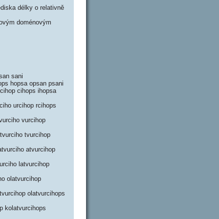
iska délky o relativně
lčkovým doménovým
psan sani
ihops hopsa opsan psani
rcihop cihops ihopsa
ciho urcihop rcihops
tvurciho vurcihop
tvurciho tvurcihop
atvurciho atvurcihop
urciho latvurcihop
ho olatvurcihop
tvurcihop olatvurcihops
op kolatvurcihops