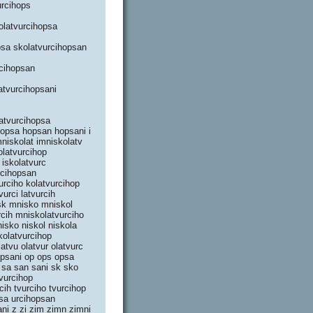
urcihops
olatvurcihopsa
psa skolatvurcihopsan
rcihopsan
atvurcihopsani
 atvurcihopsa
hopsa hopsan hopsani i
mniskolat imniskolatv
olatvurcihop
 iskolatvurc
urcihopsan
vurciho kolatvurcihop
vurci latvurcih
isk mnisko mniskol
cih mniskolatvurciho
isko niskol niskola
skolatvurcihop
atvu olatvur olatvurc
hopsani op ops opsa
s sa san sani sk sko
tvurcihop
cih tvurciho tvurcihop
psa urcihopsan
ani z zi zim zimn zimni