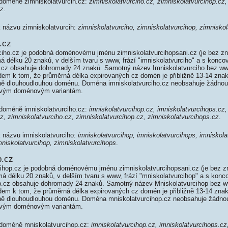
 doméně zimniskolatvurcih.cz:
zimniskolatvurciho.cz, zimniskolatvurcihop.cz,
cz
.
k názvu zimniskolatvurcih:
zimniskolatvurciho, zimniskolatvurcihop, zimnisko
.cz
iho.cz je podobná doménovému jménu zimniskolatvurcihopsani.cz (je bez zn
á délku 20 znaků, v delším tvaru s www, frází "imniskolatvurciho" a s konco
o.cz obsahuje dohromady 24 znaků. Samotný název Imniskolatvurciho bez w
dem k tom, že průměrná délka expirovaných cz domén je přibližně 13-14 znak
edně dlouhoudlouhou doménu. Doména imniskolatvurciho.cz neobsahuje žádnou
ovým doménovým variantám.
 doméně imniskolatvurciho.cz:
imniskolatvurcihop.cz, imniskolatvurcihops.cz,
z, zimniskolatvurciho.cz, zimniskolatvurcihop.cz, zimniskolatvurcihops.cz
.
k názvu imniskolatvurciho:
imniskolatvurcihop, imniskolatvurcihops, imniskola
mniskolatvurcihop, zimniskolatvurcihops
.
p.cz
hop.cz je podobná doménovému jménu zimniskolatvurcihopsani.cz (je bez zn
á délku 20 znaků, v delším tvaru s www, frází "mniskolatvurcihop" a s konc
p.cz obsahuje dohromady 24 znaků. Samotný název Mniskolatvurcihop bez 
dem k tom, že průměrná délka expirovaných cz domén je přibližně 13-14 znak
edně dlouhoudlouhou doménu. Doména mniskolatvurcihop.cz neobsahuje žádno
ovým doménovým variantám.
 doméně mniskolatvurcihop.cz:
imniskolatvurcihop.cz, imniskolatvurcihops.cz