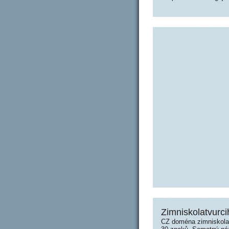
Zimniskolatvurci
CZ doména zimniskolat