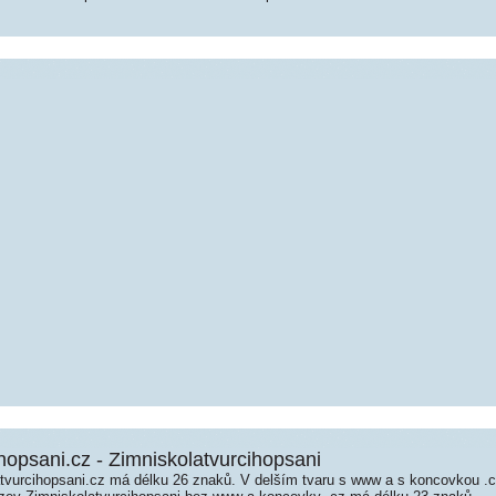
hopsani.cz - Zimniskolatvurcihopsani
vurcihopsani.cz má délku 26 znaků. V delším tvaru s www a s koncovkou .