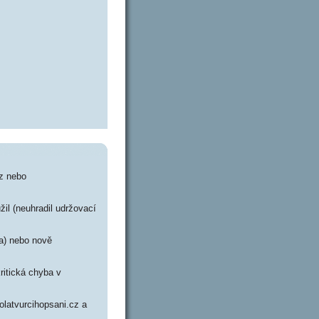
cz nebo
žil (neuhradil udržovací
ra) nebo nově
ritická chyba v
olatvurcihopsani.cz a