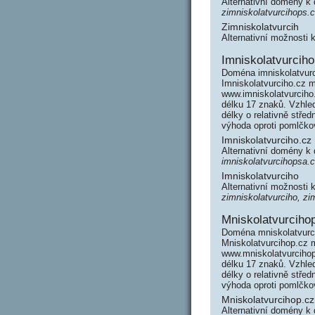
Alternativní domény k
zimniskolatvurcihops.
Zimniskolatvurcih
Alternativní možnosti 
Imniskolatvurciho
Doména imniskolatvurc
Imniskolatvurciho.cz m
www.imniskolatvurcih
délku 17 znaků. Vzhle
délky o relativně stř
výhoda oproti pomlčk
Imniskolatvurciho.cz
Alternativní domény k
imniskolatvurcihopsa.c
Imniskolatvurciho
Alternativní možnosti 
zimniskolatvurciho, zi
Mniskolatvurciho
Doména mniskolatvurci
Mniskolatvurcihop.cz m
www.mniskolatvurciho
délku 17 znaků. Vzhle
délky o relativně stř
výhoda oproti pomlčk
Mniskolatvurcihop.cz
Alternativní domény k