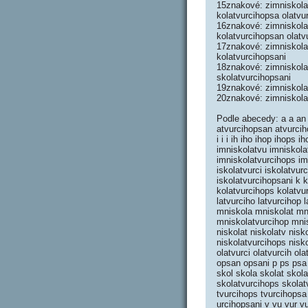
15znakové: zimniskolat
kolatvurcihopsa olatvu
16znakové: zimniskolat
kolatvurcihopsan olatv
17znakové: zimniskolat
kolatvurcihopsani
18znakové: zimniskolat
skolatvurcihopsani
19znakové: zimniskolat
20znakové: zimniskola
Podle abecedy: a a an a
atvurcihopsan atvurcih
i i i ih iho ihop ihops
imniskolatvu imniskola
imniskolatvurcihops imn
iskolatvurci iskolatvur
iskolatvurcihopsani k k
kolatvurcihops kolatvur
latvurciho latvurcihop
mniskola mniskolat mni
mniskolatvurcihop mnis
niskolat niskolatv nisk
niskolatvurcihops nisko
olatvurci olatvurcih ol
opsan opsani p ps psa p
skol skola skolat skola
skolatvurcihops skolatv
tvurcihops tvurcihopsa
urcihopsani v vu vur v