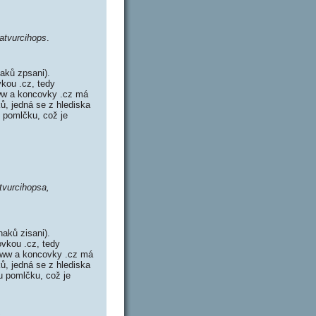
latvurcihops
.
aků zpsani).
vkou .cz, tedy
ww a koncovky .cz má
ů, jedná se z hlediska
 pomlčku, což je
tvurcihopsa,
aků zisani).
ovkou .cz, tedy
www a koncovky .cz má
ů, jedná se z hlediska
u pomlčku, což je
,